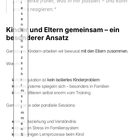
„Ich merke früher, was in mir passiert – und kann 
i
e
anders reagieren.“
s
e
n 
Kinder und Eltern gemeinsam – ein 
S
c
besonderer Ansatz
h
u
Gerade bei Kindern arbeiten wir bewusst 
mit den Eltern zusammen
.
t
z
s
Warum?
c
h
Selbstregulation ist 
i
kein isoliertes Kinderproblem
r
Nervensysteme spiegeln sich – besonders in Familien
m 
Eltern profitieren selbst enorm vom Training
s
t
Gemeinsame oder parallele Sessions:
i
m
m
stärken Beziehung und Verständnis
e
reduzieren Stress im Familiensystem
n 
beschleunigen Lernprozesse beim Kind
S