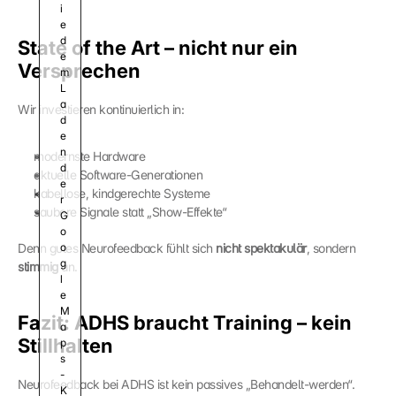
i
e 
d
State of the Art – nicht nur ein 
e
Versprechen
m 
L
a
Wir investieren kontinuierlich in:
d
e
n 
modernste Hardware
d
aktuelle Software-Generationen
e
kabellose, kindgerechte Systeme
r 
saubere Signale statt „Show-Effekte“
G
o
Denn gutes Neurofeedback fühlt sich 
o
nicht spektakulär
, sondern 
g
stimmig
 an.
l
e 
M
Fazit: ADHS braucht Training – kein 
a
Stillhalten
p
s
-
Neurofeedback bei ADHS ist kein passives „Behandelt-werden“.
K