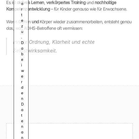
Es ist 
aktives Lernen
, 
verkörpertes Training
 und 
nachhaltige 
a
Kompetenzentwicklung
 – für Kinder genauso wie für Erwachsene.
r
t
e 
Wenn Gehirn 
und
 Körper wieder zusammenarbeiten, entsteht genau 
z
das, was ADHS-Betroffene oft vermissen:
u
. 
innere Ordnung, Klarheit und echte 
D
a
Selbstwirksamkeit.
b
e
i 
w
e
r
d
e
n 
D
a
t
e
n 
a
n 