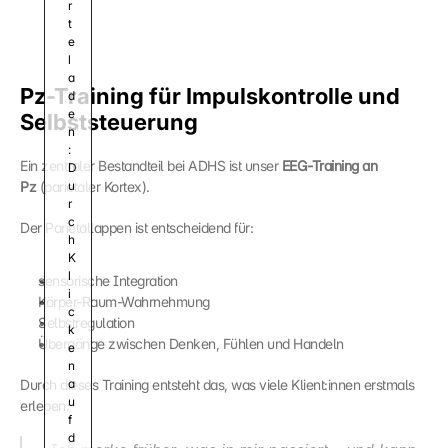
r
t
e 
l
a
Pz-Training für Impulskontrolle und 
d
e
Selbststeuerung
n
:
Ein zentraler Bestandteil bei ADHS ist unser 
EEG-Training an 
D
Pz
 (parietaler Kortex).
u
r
c
Der Parietallappen ist entscheidend für:
h 
K
l
sensorische Integration
i
Körper-Raum-Wahrnehmung
c
Selbstregulation
k
Übergänge zwischen Denken, Fühlen und Handeln
e
n 
Durch dieses Training entsteht das, was viele Klient:innen erstmals 
a
u
erleben:
f 
d