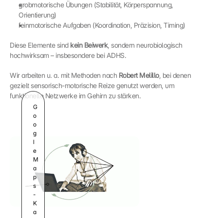
grobmotorische Übungen (Stabilität, Körperspannung, 
Orientierung)
feinmotorische Aufgaben (Koordination, Präzision, Timing)
Diese Elemente sind 
kein Beiwerk
, sondern neurobiologisch 
hochwirksam – insbesondere bei ADHS.
Wir arbeiten u. a. mit Methoden nach 
Robert Melillo
, bei denen 
gezielt sensorisch-motorische Reize genutzt werden, um 
funktionelle Netzwerke im Gehirn zu stärken.
G
o
o
g
l
e 
M
a
p
s
-
K
a